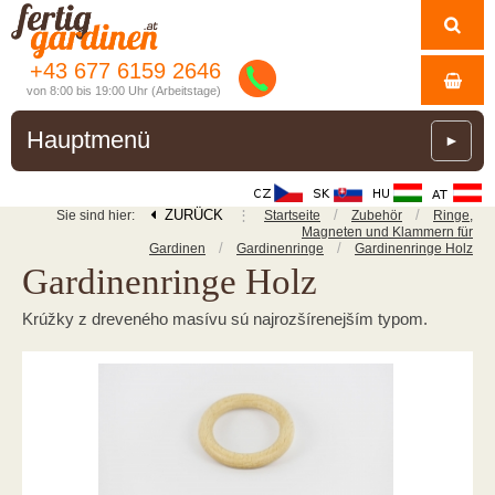
+43 677 6159 2646
von 8:00 bis 19:00 Uhr (Arbeitstage)
Hauptmenü
►
ZURÜCK
⋮
/
/
Sie sind hier:
Startseite
Zubehör
Ringe,
Magneten und Klammern für
/
/
Gardinen
Gardinenringe
Gardinenringe Holz
Gardinenringe Holz
Krúžky z dreveného masívu sú najrozšírenejším typom.