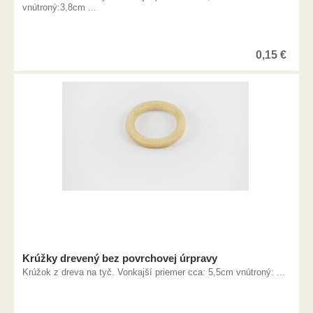
vnútroný:3,8cm ...
0,15
€
Krúžky drevený bez povrchovej úrpravy
Krúžok z dreva na tyč. Vonkajší priemer cca: 5,5cm vnútroný: ...