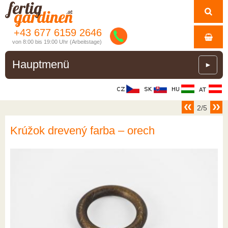
+43 677 6159 2646
von 8:00 bis 19:00 Uhr (Arbeitstage)
Hauptmenü
►
2/5
Krúžok drevený farba – orech