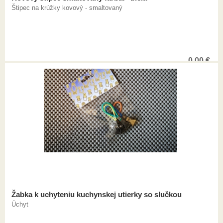
Štipec na krúžky kovový - smaltovaný
0,00
€
Žabka k uchyteniu kuchynskej utierky so slučkou
Úchyt