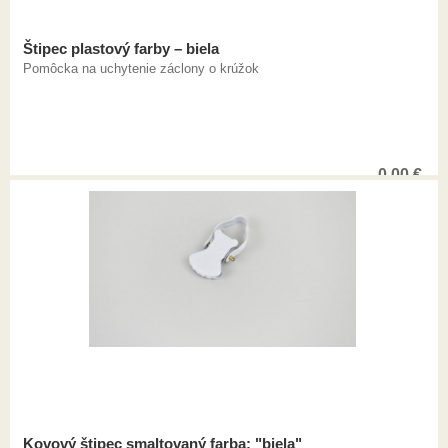
Štipec plastový farby – biela
Pomôcka na uchytenie záclony o krúžok
0,00
€
Kovový štipec smaltovaný farba: "biela"