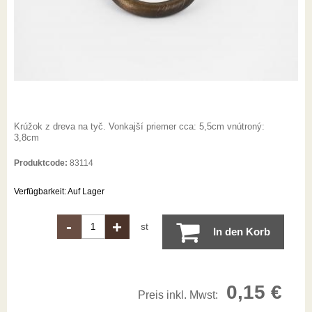
Krúžok z dreva na tyč. Vonkajší priemer cca: 5,5cm vnútroný:
3,8cm
Produktcode:
83114
Verfügbarkeit:
Auf Lager
-
+
st
In den Korb
0,15
€
Preis inkl. Mwst: