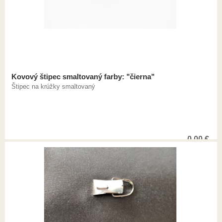
Kovový štipec smaltovaný farby: "čierna"
Štipec na krúžky smaltovaný
0,00
€