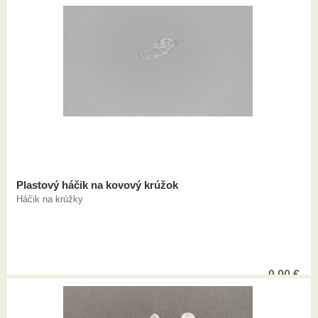
Plastový háčik na kovový krúžok
Háčik na krúžky
0,00
€