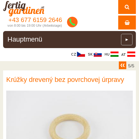
+43 677 6159 2646
von 8:00 bis 19:00 Uhr (Arbeitstage)
Hauptmenü
►
5/5
Krúžky drevený bez povrchovej úrpravy