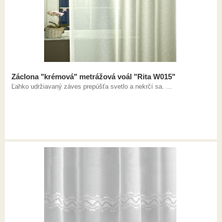
Záclona "krémová" metrážová voál "Rita W015"
Ľahko udržiavaný záves prepúšťa svetlo a nekrčí sa. ...