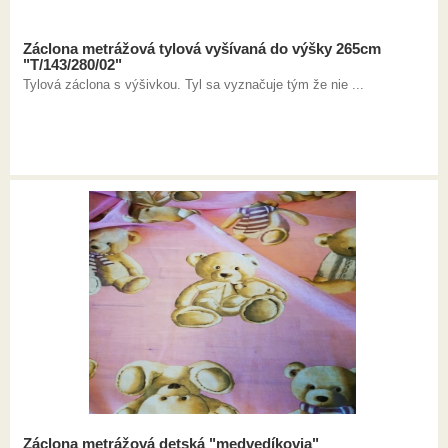
Záclona metrážová tylová vyšívaná do výšky 265cm
"T/143/280/02"
Tylová záclona s výšivkou. Tyl sa vyznačuje tým že nie ...
Záclona metrážová detská "medvedíkovia"