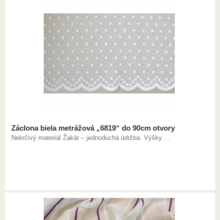
Záclona biela metrážová „6819“ do 90cm otvory
Nekrčivý materiál Žakár – jednoduchá údržba. Výšky ...