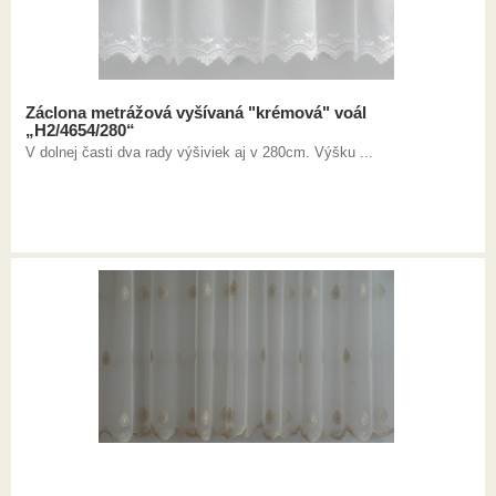
Záclona metrážová vyšívaná "krémová" voál
„H2/4654/280“
V dolnej časti dva rady výšiviek aj v 280cm. Výšku ...