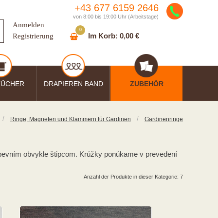
+43 677 6159 2646
von 8:00 bis 19:00 Uhr (Arbeitstage)
Anmelden
0
Im Korb:
0,00 €
Registrierung
TÜCHER
DRAPIEREN BAND
ZUBEHÖR
/
/
Ringe, Magneten und Klammern für Gardinen
Gardinenringe
pripevním obvykle štipcom. Krúžky ponúkame v prevedení
Anzahl der Produkte in dieser Kategorie: 7