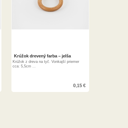
Krúžok drevený farba – jelša
Krúžok z dreva na tyč. Vonkajší priemer
cca: 5,5cm ...
0,15
€