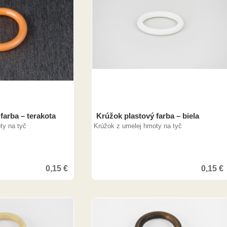
farba – terakota
Krúžok plastový farba – biela
ty na tyč
Krúžok z umelej hmoty na tyč
0,15
€
0,15
€