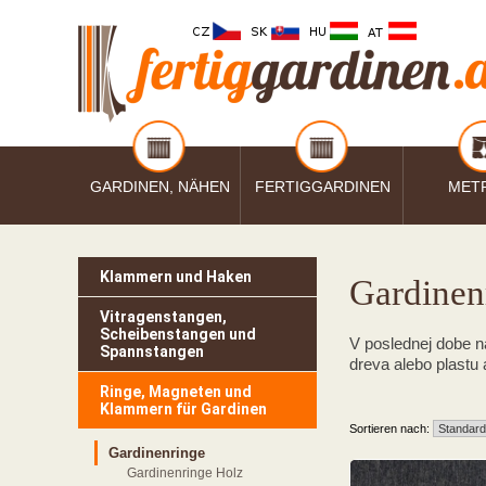
GARDINEN, NÄHEN
FERTIGGARDINEN
MET
Klammern und Haken
Gardinen
Vitragenstangen,
Scheibenstangen und
V poslednej dobe n
Spannstangen
dreva alebo plastu
Ringe, Magneten und
Klammern für Gardinen
Sortieren nach:
Gardinenringe
Gardinenringe Holz