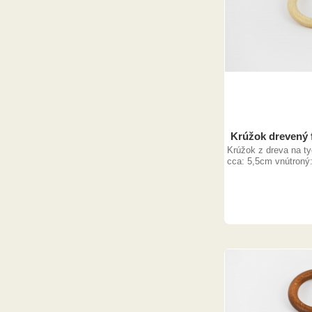
Krúžok drevený 
Krúžok z dreva na ty
cca: 5,5cm vnútroný: 