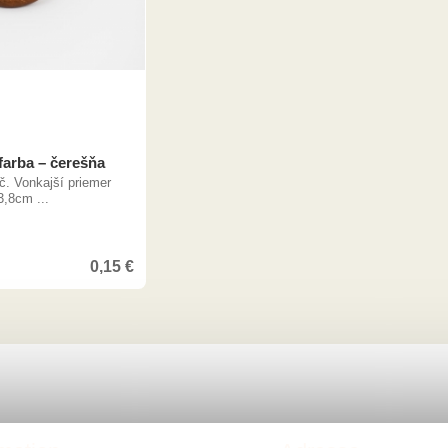
farba – čerešňa
č. Vonkajší priemer
3,8cm ...
0,15
€