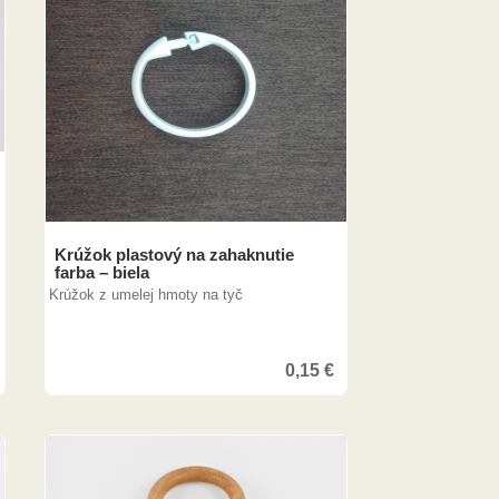
Krúžok plastový na zahaknutie
farba – biela
Krúžok z umelej hmoty na tyč
0,15
€