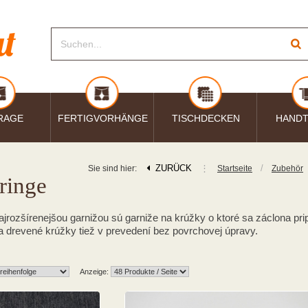
RAGE
FERTIGVORHÄNGE
TISCHDECKEN
HAND
ZURÜCK
⋮
/
Sie sind hier:
Startseite
Zubehör
ringe
ajrozšírenejšou garnižou sú garniže na krúžky o ktoré sa záclona 
 a drevené krúžky tiež v prevedení bez povrchovej úpravy.
Anzeige: