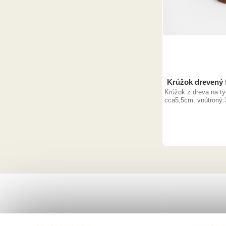
Krúžok drevený 
Krúžok z dreva na ty
cca5,5cm: vnútroný: