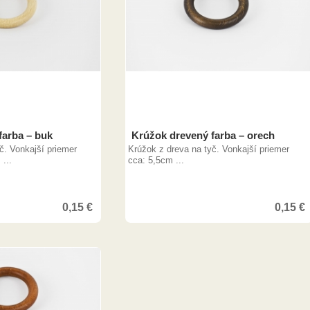
farba – buk
Krúžok drevený farba – orech
č. Vonkajší priemer
Krúžok z dreva na tyč. Vonkajší priemer
...
cca: 5,5cm ...
0,15
€
0,15
€