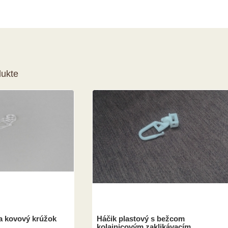
ukte
na kovový krúžok
Háčik plastový s bežcom
kolajnicovým zaklikávacím