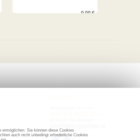
0,00
€
Kontakt
Kontaktieren Sie uns:
+43 677 6159 2646
an die E-Mail-Adresse
info@fertiggardinen.at
te ermöglichen. Sie können diese Cookies
chten auch nicht unbedingt erforderliche Cookies
ung.