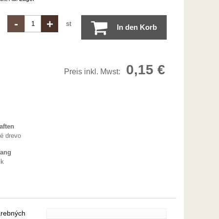
-
+
st
In den Korb
0,15
€
Preis inkl. Mwst:
aften
é drevo
fang
ck
arebných