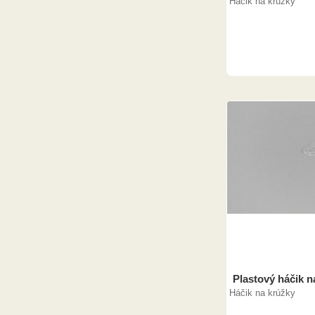
Háčik na krúžky
Plastový háčik n
Háčik na krúžky