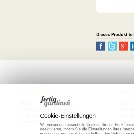
Dieses Produkt tei
Referenzen
Info
Blog
Kontak
Messanleitung für Gardinen
Geschä
Cookie-Einstellungen
Referenzen
Datens
Transport
Cookie
Wir verwenden essentielle Cookies für das Funktionie
deaktivieren, indem Sie die Einstellungen Ihres Inter
verwenden, um uns dabei zu helfen, den Betrieb unse