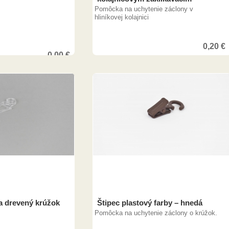
Pomôcka na uchytenie záclony v
hliníkovej kolajnici
0,20
€
0,00
€
a drevený krúžok
Štipec plastový farby – hnedá
Pomôcka na uchytenie záclony o krúžok.