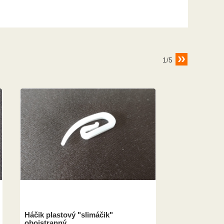
1/5
Háčik plastový "slimáčik"
obojstranný