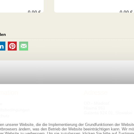
0,00
€
0,00
€
len
rmation
Adresse
OD - Mladosť
te
Hlavná 951
ftsbedingungen
Galanta 924 01, Slowakei
chutz
s
ren unserer Website, die die Implementierung der Grundfunktionen der Websi
netbrowsers ändern, was den Betrieb der Website beeinträchtigen kann. Wir mö
rer Website zu verbessern. Um sie zuzulassen, klicken Sie bitte auf Zustimm