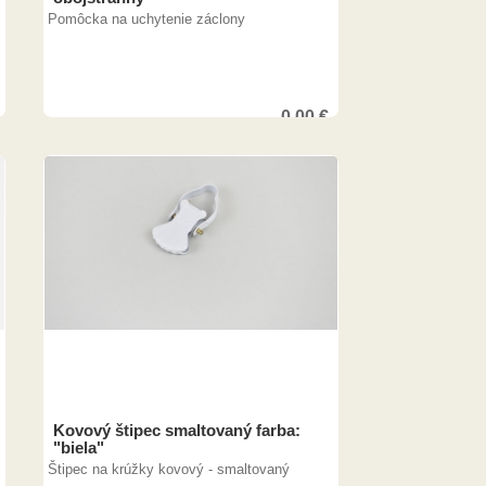
Pomôcka na uchytenie záclony
0,00
€
Kovový štipec smaltovaný farba:
"biela"
Štipec na krúžky kovový - smaltovaný