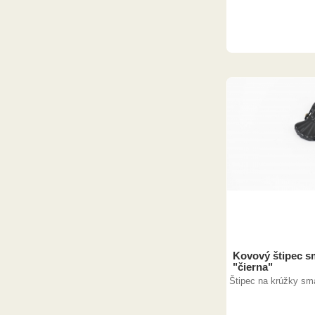
Kovový štipec s
"čierna"
Štipec na krúžky sm