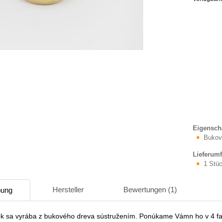
Eigensch
Bukov
Lieferum
1 Stü
Hersteller
Bewertungen (1)
bung
k sa vyrába z bukového dreva sústružením. Ponúkame Vámn ho v 4 f