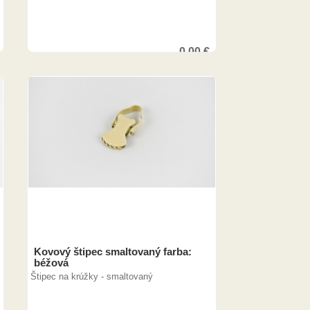
0,00
€
Kovový štipec smaltovaný farba:
béžová
Štipec na krúžky - smaltovaný