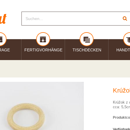
RAGE
FERTIGVORHÄNGE
TISCHDECKEN
HAND
Krúžo
Krúžok z 
cca: 5,5c
Produktco
Verfügbark