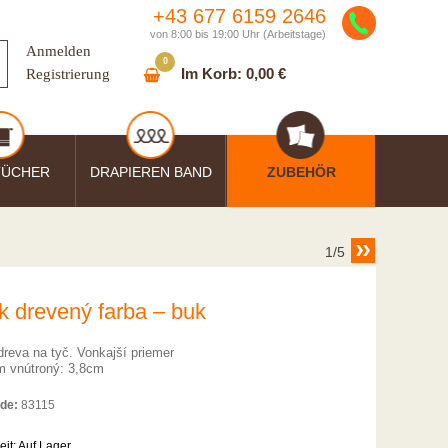
+43 677 6159 2646
von 8:00 bis 19:00 Uhr (Arbeitstage)
Anmelden
0
Im Korb:
0,00 €
Registrierung
TÜCHER
DRAPIEREN BAND
ZUBEHÖR
1/5
k drevený farba – buk
dreva na tyč. Vonkajší priemer
m vnútroný: 3,8cm
de:
83115
eit:
Auf Lager