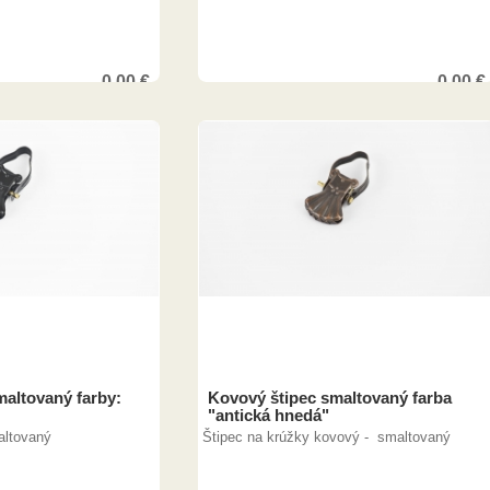
0,00
€
0,00
€
maltovaný farby:
Kovový štipec smaltovaný farba
"antická hnedá"
altovaný
Štipec na krúžky kovový - smaltovaný