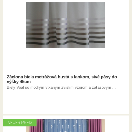
Záclona biela metrážová hustá s lankom, sivé pásy do
výšky 45cm
Biely Voál so modrým vtkaným zvislím vzorom a záťažovým ...
NEUER PREIS