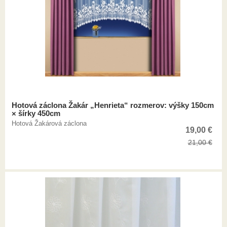
Hotová záclona Žakár „Henrieta“ rozmerov: výšky 150cm
× šírky 450cm
Hotová Žakárová záclona
19,00
€
21,00
€