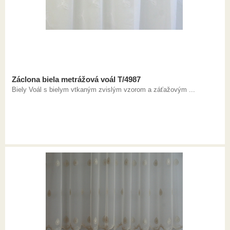
Záclona biela metrážová voál T/4987
Biely Voál s bielym vtkaným zvislým vzorom a záťažovým ...