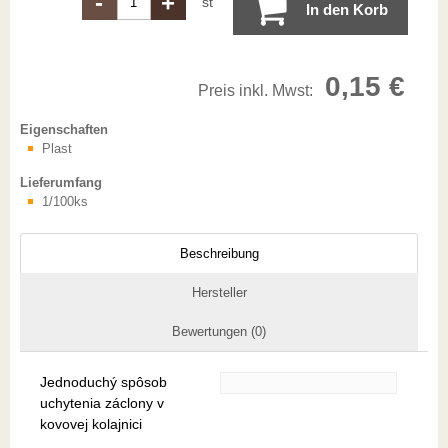
-
+
st
In den Korb
0,15 €
Preis inkl. Mwst:
Eigenschaften
Plast
Lieferumfang
1/100ks
Beschreibung
Hersteller
Bewertungen (0)
Jednoduchý spôsob
uchytenia záclony v
kovovej kolajnici