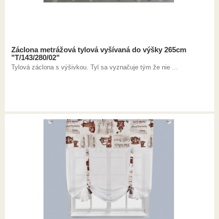
Záclona metrážová tylová vyšívaná do výšky 265cm
"T/143/280/02"
Tylová záclona s výšivkou. Tyl sa vyznačuje tým že nie ...