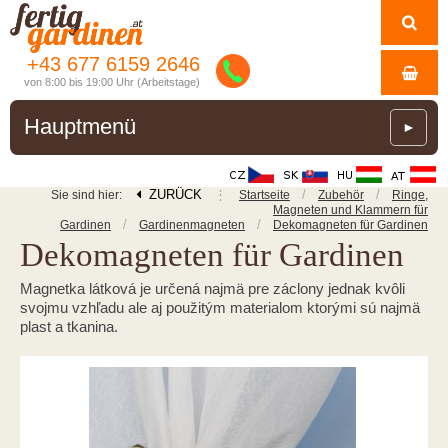
+43 677 6159 2646
von 8:00 bis 19:00 Uhr (Arbeitstage)
Hauptmenü
►
ZURÜCK
⋮
/
/
Sie sind hier:
Startseite
Zubehör
Ringe,
Magneten und Klammern für
/
/
Gardinen
Gardinenmagneten
Dekomagneten für Gardinen
Dekomagneten für Gardinen
Magnetka látková je určená najmä pre záclony jednak kvôli
svojmu vzhľadu ale aj použitým materialom ktorými sú najmä
plast a tkanina.