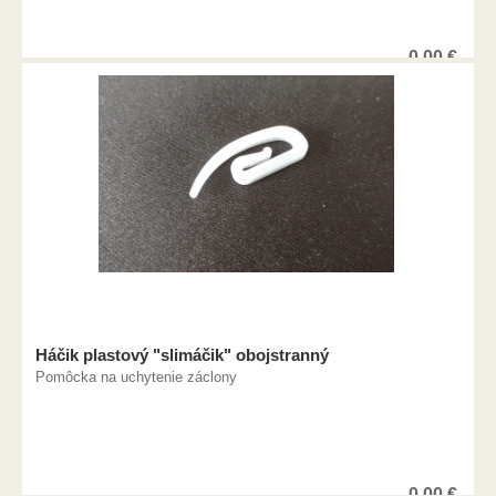
0,00
€
Háčik plastový "slimáčik" obojstranný
Pomôcka na uchytenie záclony
0,00
€