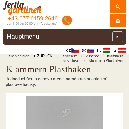
+43 677 6159 2646
von 8:00 bis 19:00 Uhr (Arbeitstage)
Hauptmenü
►
ZURÜCK
⋮
/
/
Sie sind hier:
Startseite
Zubehör
Klammern
/
und Haken
Klammern Plasthaken
Klammern Plasthaken
Jednoduchšou a cenovo menej náročnou variantou sú
plastové háčiky.