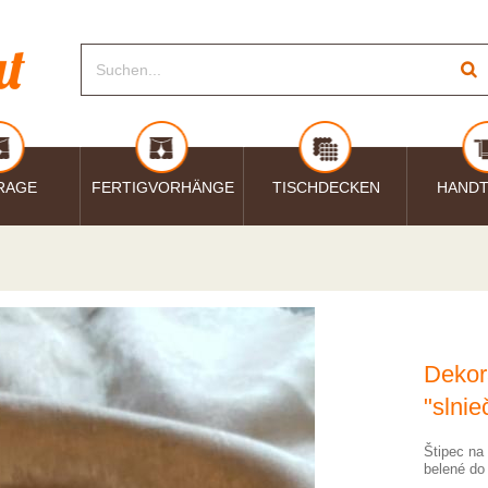
RAGE
FERTIGVORHÄNGE
TISCHDECKEN
HAND
Dekora
"slnie
Štipec na
belené do