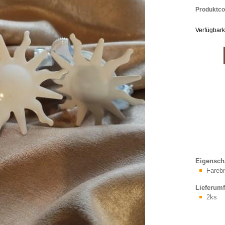
Produktco
Verfügbark
Eigensch
Fareb
Lieferum
2ks