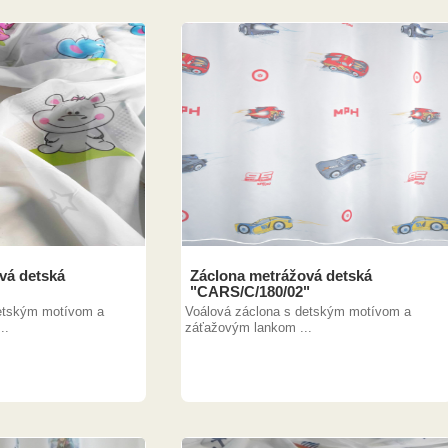
vá detská
Záclona metrážová detská
"CARS/C/180/02"
detským motívom a
Voálová záclona s detským motívom a
..
záťažovým lankom ...