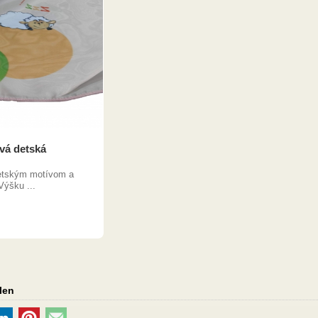
vá detská
detským motívom a
ýšku ...
len