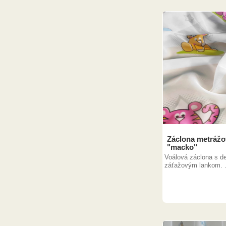
Záclona metrážo
"macko"
Voálová záclona s 
záťažovým lankom. .