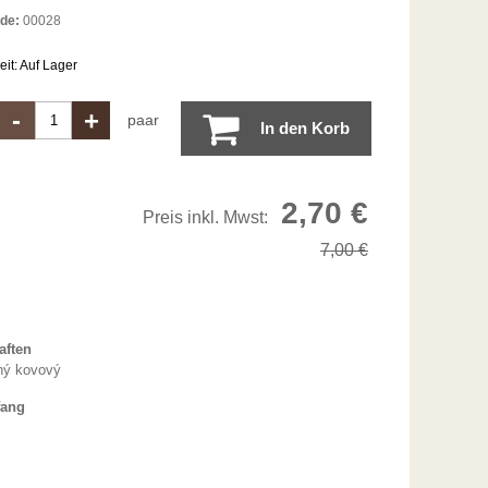
de:
00028
eit:
Auf Lager
-
+
paar
In den Korb
2,70
€
Preis inkl. Mwst:
7,00
€
aften
ný kovový
fang