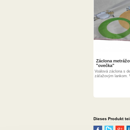
Záclona metrážo
"ovečka"
Voálová záclona s 
záťažovým lankom. V
Dieses Produkt tei