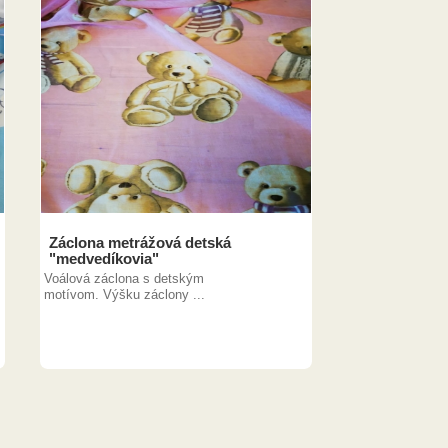
Záclona metrážová detská
"medvedíkovia"
Voálová záclona s detským
motívom. Výšku záclony ...