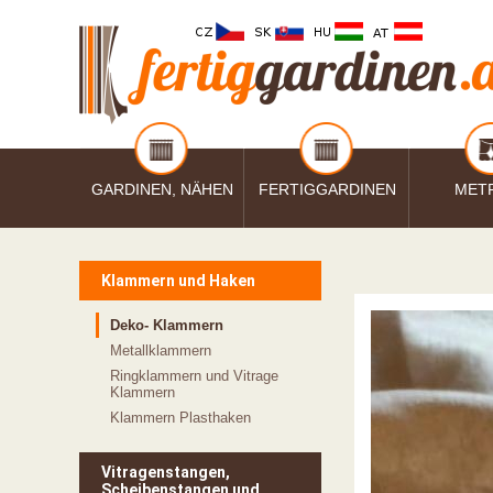
GARDINEN, NÄHEN
FERTIGGARDINEN
MET
Klammern und Haken
Deko- Klammern
Metallklammern
Ringklammern und Vitrage
Klammern
Klammern Plasthaken
Vitragenstangen,
Scheibenstangen und