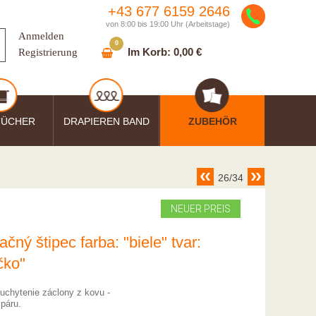
+43 677 6159 2646
von 8:00 bis 19:00 Uhr (Arbeitstage)
Anmelden
0
Im Korb:
0,00 €
Registrierung
TÜCHER
DRAPIEREN BAND
ZUBEHÖR
26/34
NEUER PREIS
čný štipec farba: "biele" tvar:
čko"
 uchytenie záclony z kovu -
 páru.