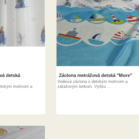
vá detská
Záclona metrážová detská "More"
Voálová záclona s detským motívom a
detským motívom a
záťažovým lankom. Výšku ...
.