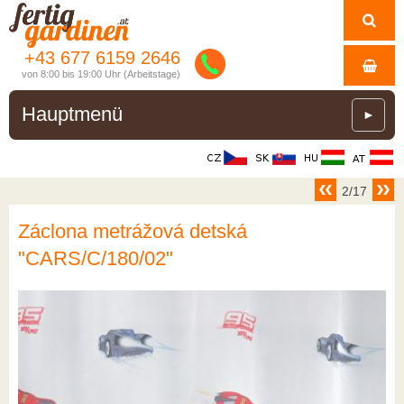
+43 677 6159 2646
von 8:00 bis 19:00 Uhr (Arbeitstage)
Hauptmenü
►
2/17
Záclona metrážová detská
"CARS/C/180/02"