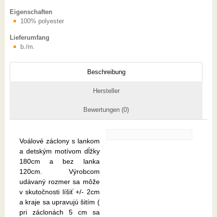
Eigenschaften
100% polyester
Lieferumfang
b./m.
Beschreibung
Hersteller
Bewertungen (0)
Voálové záclony s lankom
a detským motívom dĺžky
180cm a bez lanka
120cm. Výrobcom
udávaný rozmer sa môže
v skutočnosti líšiť +/- 2cm
a kraje sa upravujú šitím (
pri záclonách 5 cm sa