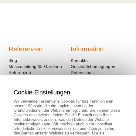
Referenzen
Information
Blog
Kontakte
Messanleitung für Gardinen
Geschäftsbedingungen
Referenzen
Datenschutz
Transport
Cookies
Cookie-Einstellungen
Wir verwenden essentielle Cookies für das Funktionieren
unserer Website, die die Implementierung der
Grundfunktionen der Website ermöglichen. Sie können diese
Adresse
Kontakt
Cookies deaktivieren, indem Sie die Einstellungen Ihres
Internetbrowsers ändern, was den Betrieb der Website
beeinträchtigen kann. Wir möchten auch nicht unbedingt
OD - Mladosť
Kontaktieren Sie uns:
erforderliche Cookies verwenden, um uns dabei zu helfen,
Hlavná 951
+43 677 6159 2646
den Betrieb unserer Website zu verbessern. Um sie