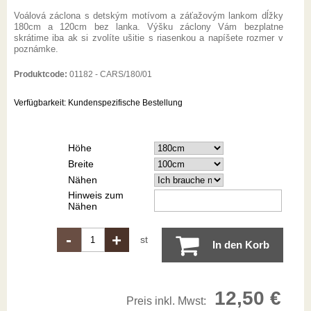
Voálová záclona s detským motívom a záťažovým lankom dĺžky
180cm a 120cm bez lanka. Výšku záclony Vám bezplatne
skrátime iba ak si zvolíte ušitie s riasenkou a napíšete rozmer v
poznámke.
Produktcode:
01182 - CARS/180/01
Verfügbarkeit:
Kundenspezifische Bestellung
Höhe
Breite
Nähen
Hinweis zum
Nähen
-
+
st
In den Korb
12,50 €
Preis inkl. Mwst: