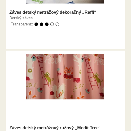
Záves detský metrážový dekoračný „Raffi“
Detský záves.
Transparenz:
⚫ ⚫ ⚫ ⚪ ⚪
Záves detský metrážový ružový „Medit Tree“