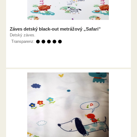
Záves detský black-out metrážový „Safari“
Detský záves.
Transparenz:
⚫ ⚫ ⚫ ⚫ ⚫