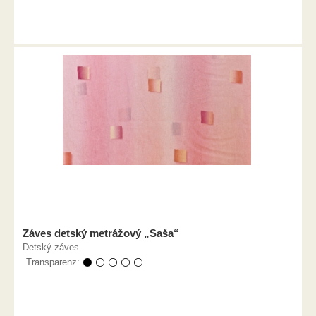
Záves detský metrážový „Saša“
Detský záves.
Transparenz:
⚫ ⚪ ⚪ ⚪ ⚪