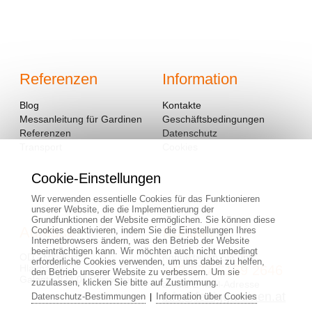
Referenzen
Information
Blog
Kontakte
Messanleitung für Gardinen
Geschäftsbedingungen
Referenzen
Datenschutz
Transport
Cookies
Cookie-Einstellungen
Wir verwenden essentielle Cookies für das Funktionieren
unserer Website, die die Implementierung der
Grundfunktionen der Website ermöglichen. Sie können diese
Adresse
Kontakt
Cookies deaktivieren, indem Sie die Einstellungen Ihres
Internetbrowsers ändern, was den Betrieb der Website
beeinträchtigen kann. Wir möchten auch nicht unbedingt
OD - Mladosť
Kontaktieren Sie uns:
erforderliche Cookies verwenden, um uns dabei zu helfen,
Hlavná 951
+43 677 6159 2646
den Betrieb unserer Website zu verbessern. Um sie
Galanta 924 01, Slowakei
zuzulassen, klicken Sie bitte auf Zustimmung.
an die E-Mail-Adresse
info@fertiggardinen.at
Datenschutz-Bestimmungen
Information über Cookies
|