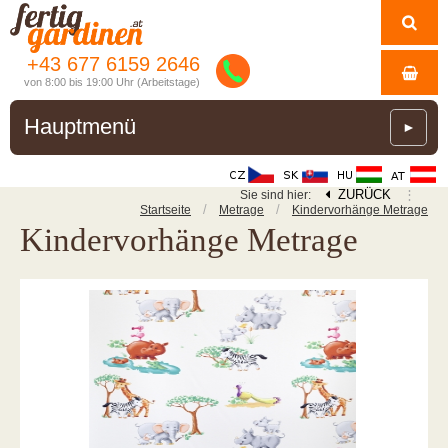
+43 677 6159 2646
von 8:00 bis 19:00 Uhr (Arbeitstage)
Hauptmenü
►
ZURÜCK
⋮
Sie sind hier:
/
/
Startseite
Metrage
Kindervorhänge Metrage
Kindervorhänge Metrage