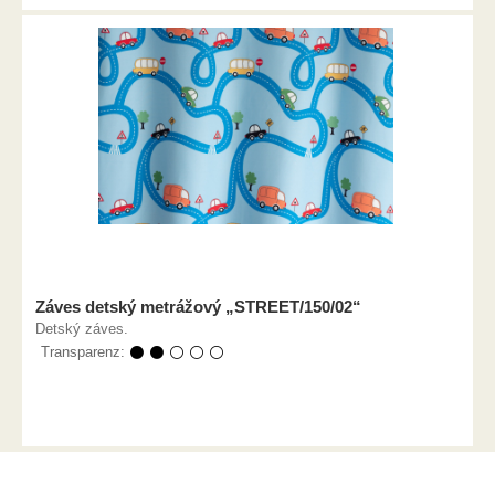
Záves detský metrážový „STREET/150/02“
Detský záves.
Transparenz:
⚫ ⚫ ⚪ ⚪ ⚪