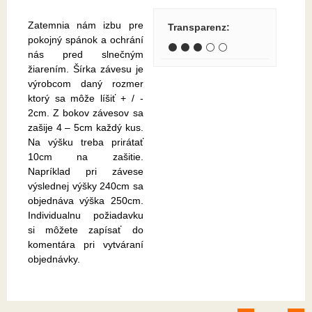
Zatemnia nám izbu pre
Transparenz
:
pokojný spánok a ochrání
⚫ ⚫ ⚫ ⚪ ⚪
nás pred slnečným
žiarením. Šírka závesu je
výrobcom daný rozmer
ktorý sa môže líšiť + / -
2cm. Z bokov závesov sa
zašije 4 – 5cm každý kus.
Na výšku treba prirátať
10cm na zašitie.
Napríklad pri závese
výslednej výšky 240cm sa
objednáva výška 250cm.
Individualnu požiadavku
si môžete zapísať do
komentára pri vytváraní
objednávky.