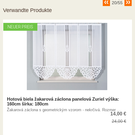
20/55
Verwandte Produkte
NEUER PREIS
Hotová biela žakarová záclona panelová Zuriel výška:
160cm šírka: 180cm
Žakarová záclona s geometrickým vzorom - nekrčivá. Rozmer ...
14,00
€
24,00
€