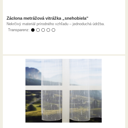
Záclona metrážová vitrážka „snehobiela“
Nekrčivý materiál prírodného vzhľadu – jednoduchá údržba.
Transparenz:
⚫ ⚪ ⚪ ⚪ ⚪