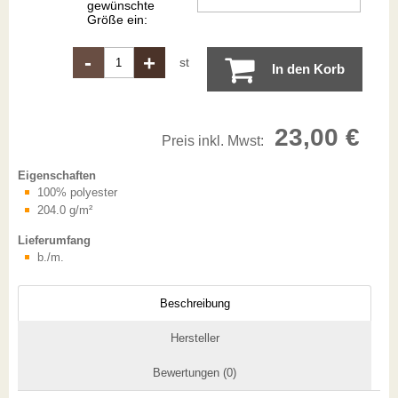
gewünschte
Größe ein:
-
+
st
In den Korb
23,00 €
Preis inkl. Mwst:
Eigenschaften
100% polyester
204.0 g/m²
Lieferumfang
b./m.
Beschreibung
Hersteller
Bewertungen (0)