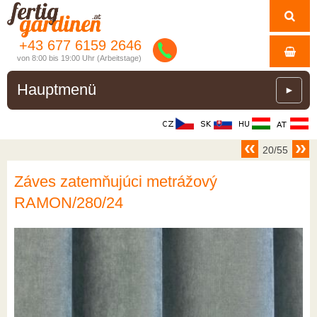
+43 677 6159 2646
von 8:00 bis 19:00 Uhr (Arbeitstage)
Hauptmenü
►
20/55
Záves zatemňujúci metrážový
RAMON/280/24