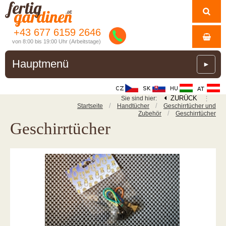
+43 677 6159 2646
von 8:00 bis 19:00 Uhr (Arbeitstage)
Hauptmenü
►
ZURÜCK
⋮
Sie sind hier:
/
/
Startseite
Handtücher
Geschirrtücher und
/
Zubehör
Geschirrtücher
Geschirrtücher