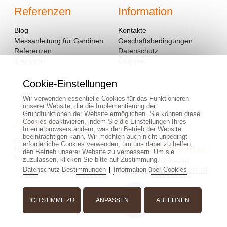
Referenzen
Information
Blog
Kontakte
Messanleitung für Gardinen
Geschäftsbedingungen
Referenzen
Datenschutz
Transport
Cookies
Cookie-Einstellungen
Wir verwenden essentielle Cookies für das Funktionieren
unserer Website, die die Implementierung der
Grundfunktionen der Website ermöglichen. Sie können diese
Adresse
Kontakt
Cookies deaktivieren, indem Sie die Einstellungen Ihres
Internetbrowsers ändern, was den Betrieb der Website
beeinträchtigen kann. Wir möchten auch nicht unbedingt
OD - Mladosť
Kontaktieren Sie uns:
erforderliche Cookies verwenden, um uns dabei zu helfen,
Hlavná 951
+43 677 6159 2646
den Betrieb unserer Website zu verbessern. Um sie
Galanta 924 01, Slowakei
zuzulassen, klicken Sie bitte auf Zustimmung.
an die E-Mail-Adresse
info@fertiggardinen.at
Datenschutz-Bestimmungen
Information über Cookies
|
ICH STIMME ZU
ANPASSEN
ABLEHNEN