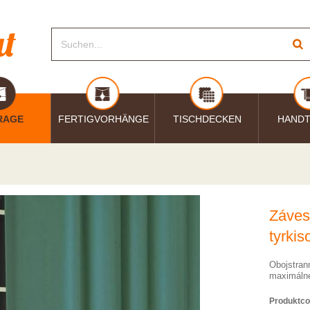
RAGE
FERTIGVORHÄNGE
TISCHDECKEN
HAND
Záves
tyrkis
Obojstran
maximálne
Produktco