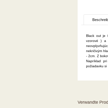
Beschrei
Black out je 
vzorové ) a 
neovplyvňujú
nekričivým hl
- 2cm. Z boko
Napríklad pr
požiadavku si
Verwandte Prod