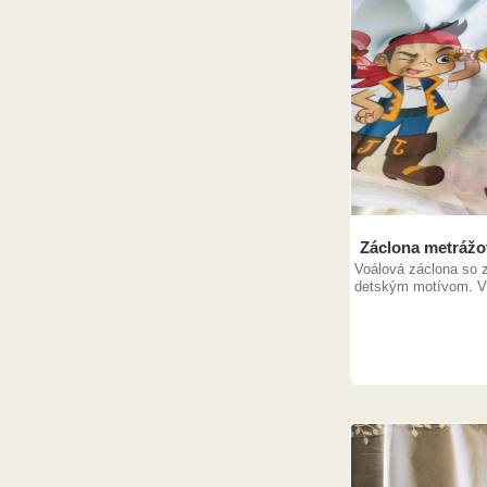
Záclona metrážo
Voálová záclona so
detským motívom. Vý