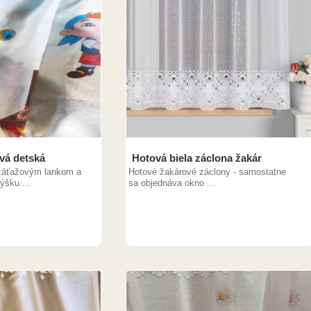
vá detská
Hotová biela záclona žakár
 záťažovým lankom a
Hotové žakárové záclony - samostatne
šku ...
sa objednáva okno ...