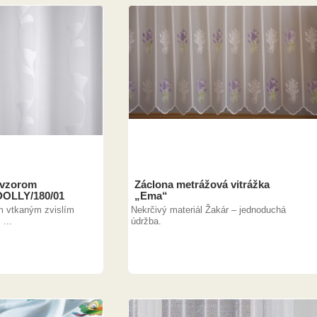
e vzorom
Záclona metrážová vitrážka
DOLLY/180/01
„Ema“
m vtkaným zvislím
Nekrčivý materiál Žakár – jednoduchá
...
údržba.