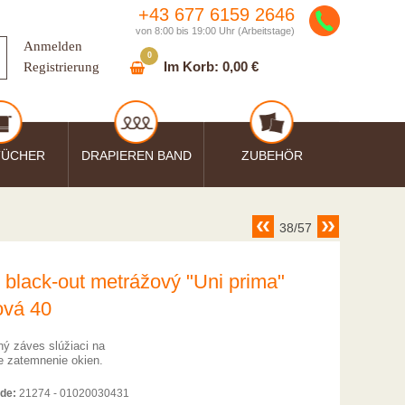
+43 677 6159 2646
von 8:00 bis 19:00 Uhr (Arbeitstage)
Anmelden
0
Im Korb:
0,00 €
Registrierung
TÜCHER
DRAPIEREN BAND
ZUBEHÖR
38/57
 black-out metrážový "Uni prima"
ová 40
ný záves slúžiaci na
 zatemnenie okien.
de:
21274 - 01020030431