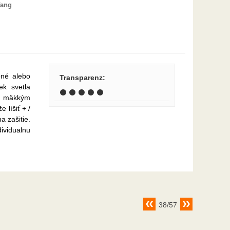
fang
bné alebo
Transparenz
:
ek svetla
⚫ ⚫ ⚫ ⚫ ⚫
je mäkkým
 líšiť + /
a zašitie.
ividualnu
38/57