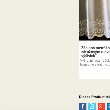
Záclona metrážov
záťažovým olovk
výšiviek“
Vyšívaný voál. Výš
bezplatne skrátime ..
Dieses Produkt tei