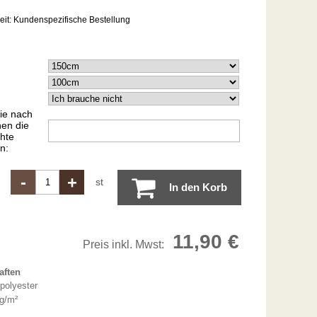
eit:
Kundenspezifische Bestellung
ie nach
en die
hte
n:
-
+
st
In den Korb
11,90 €
Preis inkl. Mwst:
aften
polyester
 g/m²