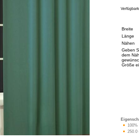
Verfügbark
Breite
Länge
Nähen
Geben S
dem Näh
gewünsc
Größe ei
Eigensch
100% 
250.0