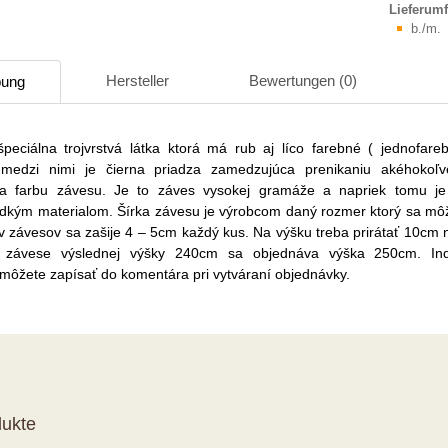
Lieferum
b./m.
Hersteller
Bewertungen (0)
bung
špeciálna trojvrstvá látka ktorá má rub aj líco farebné ( jednofare
medzi nimi je čierna priadza zamedzujúca prenikaniu akéhokoľv
ca farbu závesu. Je to záves vysokej gramáže a napriek tomu 
adkým materialom. Šírka závesu je výrobcom daný rozmer ktorý sa môže
v závesov sa zašije 4 – 5cm každý kus. Na výšku treba prirátať 10cm n
i závese výslednej výšky 240cm sa objednáva výška 250cm. Ind
 môžete zapísať do komentára pri vytváraní objednávky.
ukte