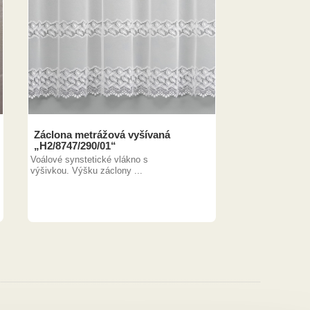
Záclona metrážová vyšívaná
„H2/8747/290/01“
Voálové synstetické vlákno s
výšivkou. Výšku záclony ...