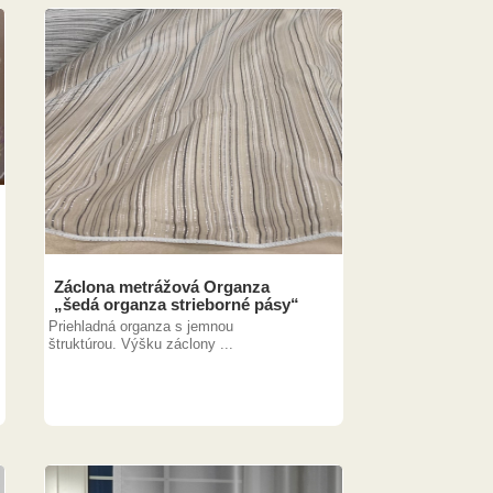
Záclona metrážová Organza
„šedá organza strieborné pásy“
Priehladná organza s jemnou
štruktúrou. Výšku záclony ...