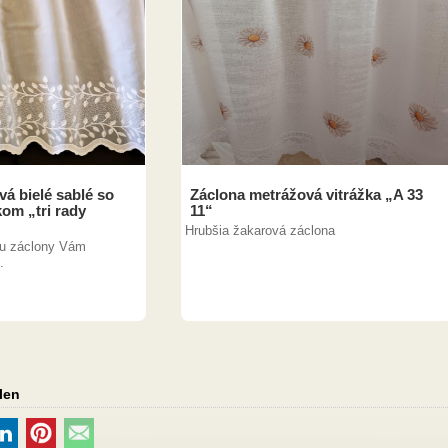
á bielé sablé so
Záclona metrážová vitrážka „A 33
om „tri rady
11“
Hrubšia žakarová záclona
ku záclony Vám
.
len