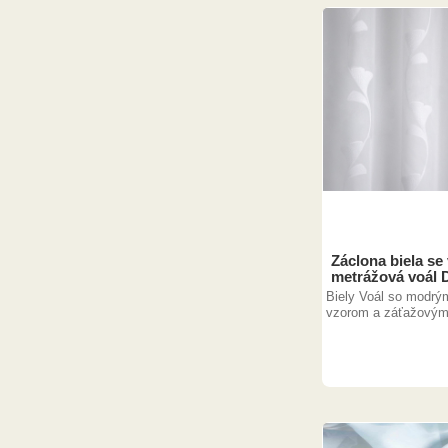
Záclona biela s
metrážová voál 
Biely Voál so modrý
vzorom a záťažovým 