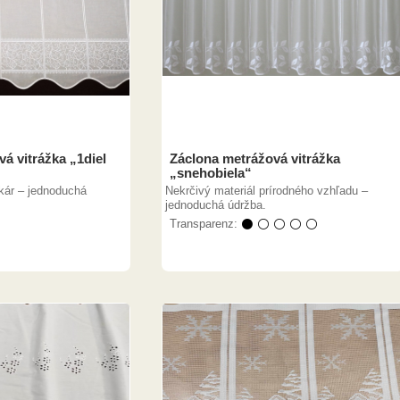
á vitrážka „1diel
Záclona metrážová vitrážka
„snehobiela“
kár – jednoduchá
Nekrčivý materiál prírodného vzhľadu –
jednoduchá údržba.
Transparenz:
⚫ ⚪ ⚪ ⚪ ⚪