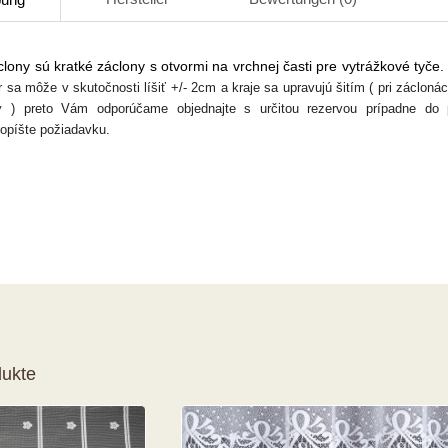
lony sú kratké záclony s otvormi na vrchnej časti pre vytrážkové tyče
sa môže v skutočnosti líšiť +/- 2cm a kraje sa upravujú šitím ( pri zácloná
y ) preto Vám odporúčame objednajte s určitou rezervou prípadne do
dopíšte požiadavku.
ukte