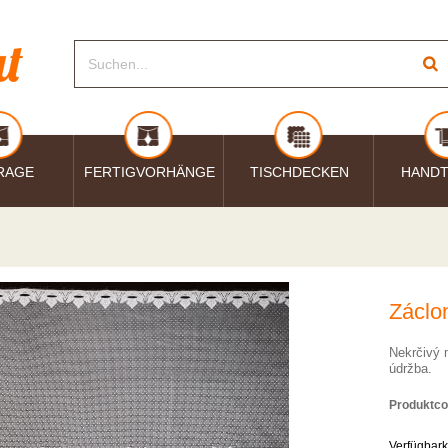
RAGE
FERTIGVORHÄNGE
TISCHDECKEN
HAND
Záclon
Nekrčivý 
údržba.
Produktco
Verfügbark