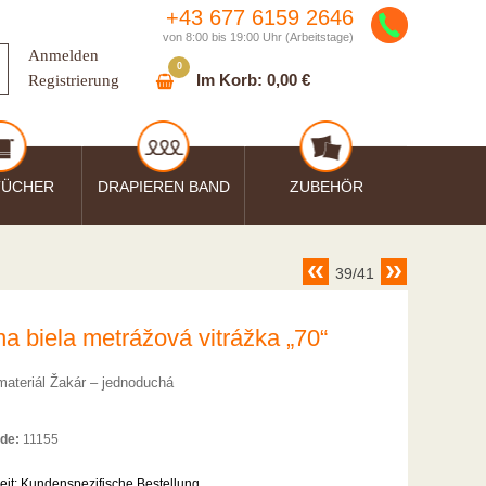
+43 677 6159 2646
von 8:00 bis 19:00 Uhr (Arbeitstage)
Anmelden
0
Im Korb:
0,00 €
Registrierung
TÜCHER
DRAPIEREN BAND
ZUBEHÖR
39/41
a biela metrážová vitrážka „70“
materiál Žakár – jednoduchá
de:
11155
eit:
Kundenspezifische Bestellung