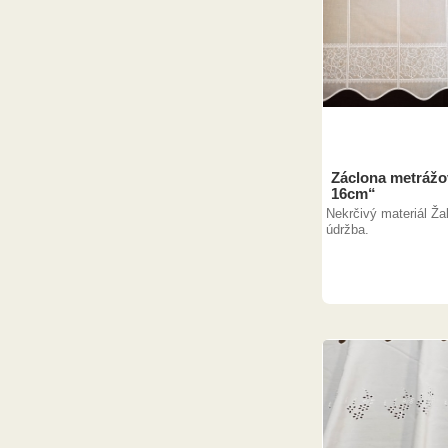
Záclona metrážov
16cm“
Nekrčivý materiál Ža
údržba.