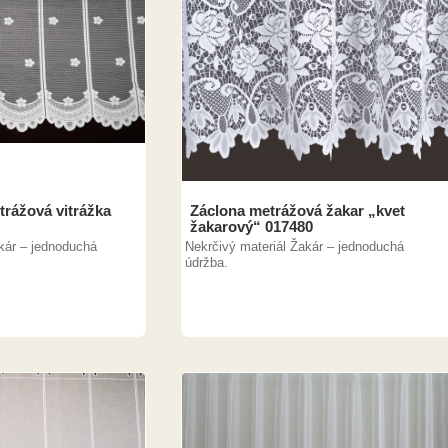
trážová vitrážka
Záclona metrážová žakar „kvet
žakarový“ 017480
kár – jednoduchá
Nekrčivý materiál Žakár – jednoduchá
údržba.