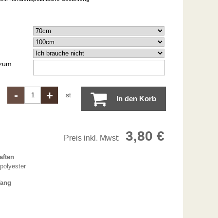
 zum
-
+
st
In den Korb
3,80 €
Preis inkl. Mwst:
aften
polyester
fang