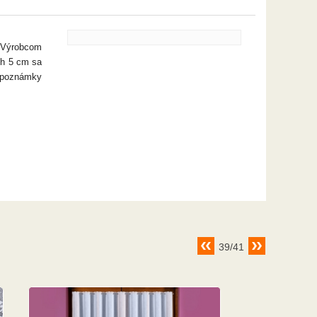
.
Výrobcom
ch 5 cm sa
 poznámky
39/41