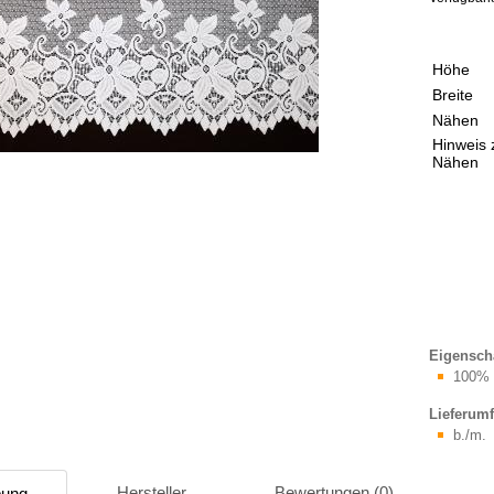
Höhe
Breite
Nähen
Hinweis
Nähen
Eigensch
100% 
Lieferum
b./m.
Hersteller
Bewertungen (0)
bung