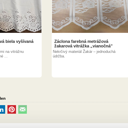
á biela vyšívaná
Záclona farebná metrážová
žakarová vitrážka „vianočná“
rmi na vitrážnu
Nekrčivý materiál Žakár – jednoduchá
é ...
údržba.
len