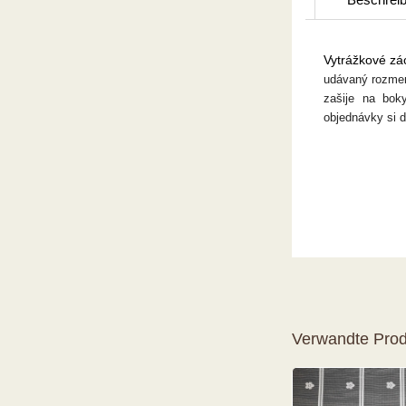
Vytrážkové zác
udávaný rozmer 
zašije na bok
objednávky si 
Verwandte Prod