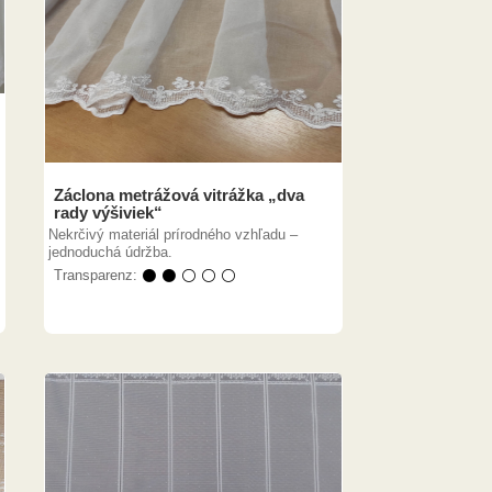
Záclona metrážová vitrážka „dva
rady výšiviek“
Nekrčivý materiál prírodného vzhľadu –
jednoduchá údržba.
Transparenz:
⚫ ⚫ ⚪ ⚪ ⚪