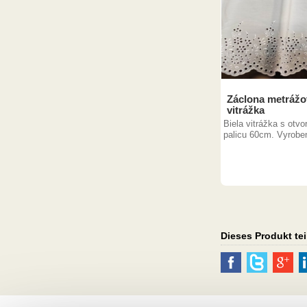
Záclona metrážov
vitrážka
Biela vitrážka s otvo
palicu 60cm. Vyroben
Dieses Produkt tei