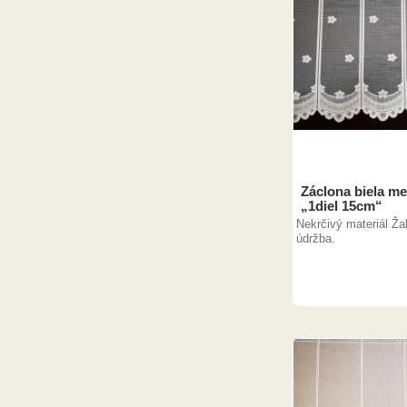
Záclona biela me
„1diel 15cm“
Nekrčivý materiál Ža
údržba.