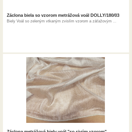
Záclona biela so vzorom metrážová voál DOLLY/180/03
Biely Voál so zeleným vtkaným zvislím vzorom a záťažovým ...
Záclona metrážová biely voál "so sivým vzorom"