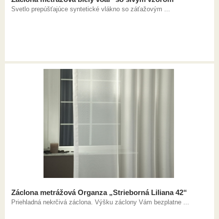
Svetlo prepúšťajúce syntetické vlákno so záťažovým ...
Záclona metrážová Organza „Strieborná Liliana 42“
Priehladná nekrčivá záclona. Výšku záclony Vám bezplatne ...