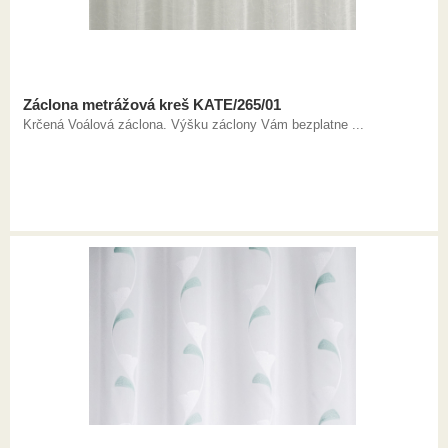
Záclona metrážová kreš KATE/265/01
Krčená Voálová záclona. Výšku záclony Vám bezplatne ...