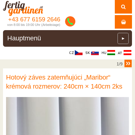
+43 677 6159 2646
von 8:00 bis 19:00 Uhr (Arbeitstage)
Hauptmenü
►
1/9
Hotový záves zatemňujúci „Maribor“
krémová rozmerov: 240cm × 140cm 2ks