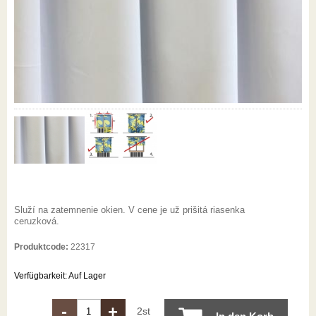
Služí na zatemnenie okien. V cene je už prišitá riasenka
ceruzková.
Produktcode:
22317
Verfügbarkeit:
Auf Lager
-
+
2st