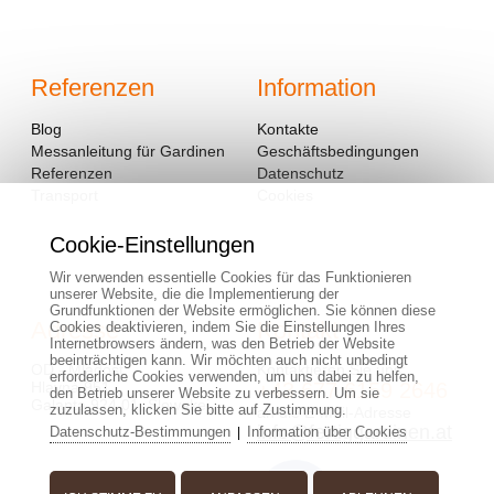
Referenzen
Information
Blog
Kontakte
Messanleitung für Gardinen
Geschäftsbedingungen
Referenzen
Datenschutz
Transport
Cookies
Cookie-Einstellungen
Wir verwenden essentielle Cookies für das Funktionieren
unserer Website, die die Implementierung der
Grundfunktionen der Website ermöglichen. Sie können diese
Adresse
Kontakt
Cookies deaktivieren, indem Sie die Einstellungen Ihres
Internetbrowsers ändern, was den Betrieb der Website
beeinträchtigen kann. Wir möchten auch nicht unbedingt
OD - Mladosť
Kontaktieren Sie uns:
erforderliche Cookies verwenden, um uns dabei zu helfen,
Hlavná 951
+43 677 6159 2646
den Betrieb unserer Website zu verbessern. Um sie
Galanta 924 01, Slowakei
zuzulassen, klicken Sie bitte auf Zustimmung.
an die E-Mail-Adresse
info@fertiggardinen.at
Datenschutz-Bestimmungen
Information über Cookies
|