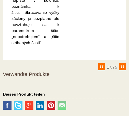
napíšte v kolonke:
poznámka k
šitiu. Skracovanie výšky
záclony je bezplatné ale
nevzťahuje sa k
parametrom šitie:
„nepotrebujem“ a „šitie
strihaných častí“.
17/75
Verwandte Produkte
Dieses Produkt teilen