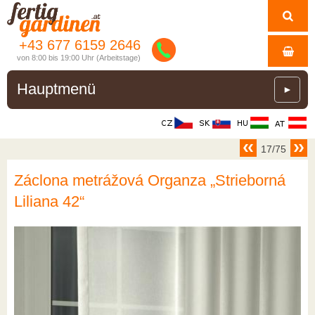
+43 677 6159 2646
von 8:00 bis 19:00 Uhr (Arbeitstage)
Hauptmenü
►
17/75
Záclona metrážová Organza „Strieborná
Liliana 42“