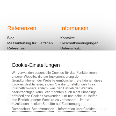
Referenzen
Information
Blog
Kontakte
Messanleitung für Gardinen
Geschäftsbedingungen
Referenzen
Datenschutz
Transport
Cookies
Cookie-Einstellungen
Wir verwenden essentielle Cookies für das Funktionieren
unserer Website, die die Implementierung der
Grundfunktionen der Website ermöglichen. Sie können diese
Adresse
Kontakt
Cookies deaktivieren, indem Sie die Einstellungen Ihres
Internetbrowsers ändern, was den Betrieb der Website
beeinträchtigen kann. Wir möchten auch nicht unbedingt
OD - Mladosť
Kontaktieren Sie uns:
erforderliche Cookies verwenden, um uns dabei zu helfen,
Hlavná 951
+43 677 6159 2646
den Betrieb unserer Website zu verbessern. Um sie
Galanta 924 01, Slowakei
zuzulassen, klicken Sie bitte auf Zustimmung.
an die E-Mail-Adresse
info@fertiggardinen.at
Datenschutz-Bestimmungen
Information über Cookies
|