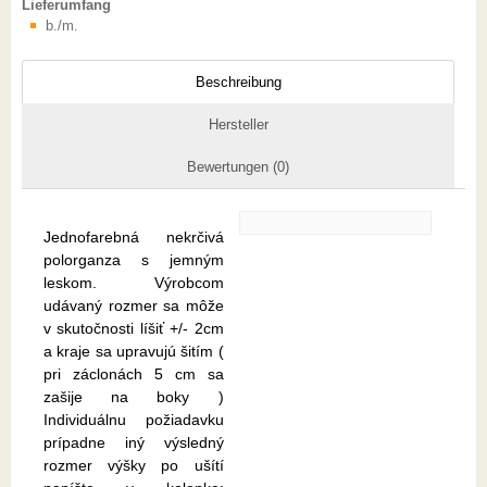
Lieferumfang
b./m.
Beschreibung
Hersteller
Bewertungen (0)
Jednofarebná nekrčivá
polorganza s jemným
leskom. Výrobcom
udávaný rozmer sa môže
v skutočnosti líšiť +/- 2cm
a kraje sa upravujú šitím (
pri záclonách 5 cm sa
zašije na boky )
Individuálnu požiadavku
prípadne iný výsledný
rozmer výšky po ušítí